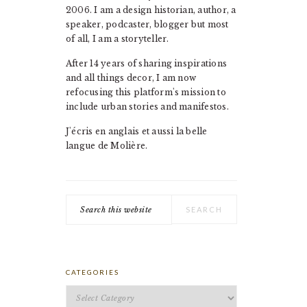
2006. I am a design historian, author, a
speaker, podcaster, blogger but most
of all, I am a storyteller.
After 14 years of sharing inspirations
and all things decor, I am now
refocusing this platform's mission to
include urban stories and manifestos.
J'écris en anglais et aussi la belle
langue de Molière.
Search
this
website
CATEGORIES
Categories