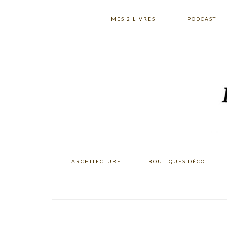
Skip
Skip
Skip
to
to
to
MES 2 LIVRES
PODCAST
primary
main
primary
navigation
content
sidebar
ARCHITECTURE
BOUTIQUES DÉCO