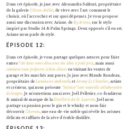
Dans cet épisode, je jase avec Alessandra Salituri, propriétaire
de la galerie
Citizen Atelier
, de vivre avec l’art: comment le
choisir, où l’accrocher et sur quoi dépenser. Je vous propose
aussi une discussion avec Ariane, de
By Ariane
, sur le style
inspiré par Studio 54 & Palm Springs. Deux opposés s’il en est,
Ariane nous parle de style.
ÉPISODE 12:
Dans cet épisode, je vous partage quelques astuces pour faire
entrer
l’été dans votre déco avec des idées à petit prix
, mais aussi
comment vous préparer à bien chiner
en visitant les ventes de
garage et les marchés aux puces. Je jase avec Maude Rondeau,
propriétaire de
Luminaire Authentik
, et
Jeremy Le Chatelier
, artiste
et créateur, qui nous présente
“Solstice” leur nouvelle collaboration
de lampes
. Je m’entretiens aussi avec Joël Pelletier, co-fondateur
& amiral de marque de la
Distillerie du St-Laurent
. Joël nous
partage sa passion pour le gin et le whisky et nous fair
découvrir
l’Acerum
, une eau-de-vie noble qui révèle les arômes
délicats et raffinés de la sève d’érable distillée.
ÉPISODE 13: