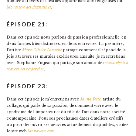
oubliée à travers des textiles appartenant aux religieuses du
Monastère des Augustines
.
ÉPISODE 21:
Dans cet épisode nous parlons de passion professionnelle, en
deux formes bien distinctes, en deux entrevues. La première,
l’artiste
Marc-Olivier Lamothe
partage comment il répand de la
joie à travers ses murales extérieures. Ensuite, je m’entretiens
avec Stéphanie Finjean qui partage son amour des
vieux objets à
travers ses recherches
.
ÉPISODE 23:
Dans cet épisode je m’entretiens avec
Janna Yotte
, artiste du
collage, qui parle de sa passion, de comment vivre avec le
syndrome de l’imposteur et du rôle de l’art dans notre société
contemporaine. Pour ses prochaines dates d’ateliers créatifs
ou pour découvrir ses oeuvres actuellement dispinibles, visitez
le site web
jannayotte.com.