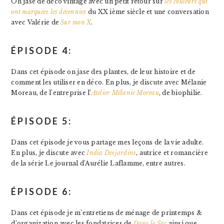
On jase de déco vintage avec un petit retour sur
les couleurs qui
ont marquées les décennies
du XX ième siècle et une conversation
avec Valérie de
Sur mon X
.
ÉPISODE 4:
Dans cet épisode on jase des plantes, de leur histoire et de
comment les utiliser en déco. En plus, je discute avec Mélanie
Moreau, de l’entreprise l’
Atelier Mélanie Moreau
, de biophilie.
ÉPISODE 5:
Dans cet épisode je vous partage mes leçons de la vie adulte.
En plus, je discute avec
India Desjardins
, autrice et romancière
de la série Le journal d’Aurélie Laflamme, entre autres.
ÉPISODE 6:
Dans cet épisode je m’entretiens de ménage de printemps &
d’organization avec les fondatrices de
Dans le Sac
ainsi que