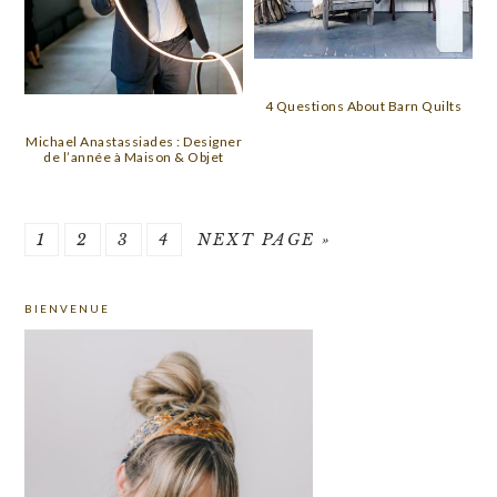
4 Questions About Barn Quilts
Michael Anastassiades : Designer
de l’année à Maison & Objet
PAGE
PAGE
PAGE
PAGE
GO
1
2
3
4
NEXT PAGE »
TO
PRIMARY
BIENVENUE
SIDEBAR