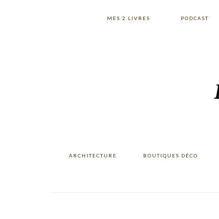
Skip
Skip
Skip
to
to
to
MES 2 LIVRES
PODCAST
primary
main
primary
navigation
content
sidebar
ARCHITECTURE
BOUTIQUES DÉCO