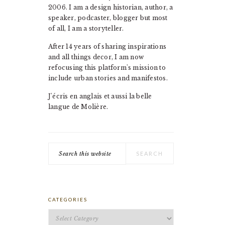
2006. I am a design historian, author, a
speaker, podcaster, blogger but most
of all, I am a storyteller.
After 14 years of sharing inspirations
and all things decor, I am now
refocusing this platform's mission to
include urban stories and manifestos.
J'écris en anglais et aussi la belle
langue de Molière.
Search
this
website
CATEGORIES
Categories