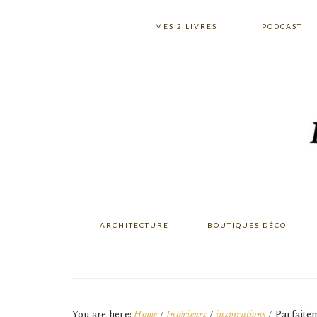
Skip
Skip
Skip
to
to
to
MES 2 LIVRES
PODCAST
primary
main
primary
navigation
content
sidebar
ARCHITECTURE
BOUTIQUES DÉCO
You are here:
Home
/
Intérieurs
/
inspirations
/
Parfaiteme