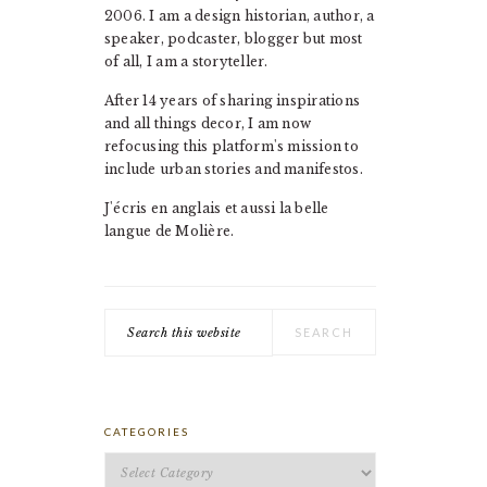
2006. I am a design historian, author, a
speaker, podcaster, blogger but most
of all, I am a storyteller.
After 14 years of sharing inspirations
and all things decor, I am now
refocusing this platform's mission to
include urban stories and manifestos.
J'écris en anglais et aussi la belle
langue de Molière.
Search
this
website
CATEGORIES
Categories