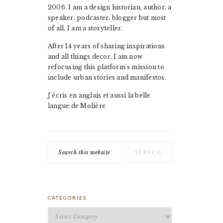
2006. I am a design historian, author, a
speaker, podcaster, blogger but most
of all, I am a storyteller.
After 14 years of sharing inspirations
and all things decor, I am now
refocusing this platform's mission to
include urban stories and manifestos.
J'écris en anglais et aussi la belle
langue de Molière.
Search
this
website
CATEGORIES
Categories