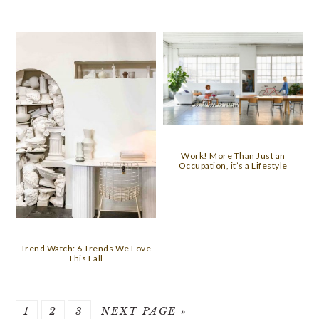
Work! More Than Just an
Occupation, it’s a Lifestyle
Trend Watch: 6 Trends We Love
This Fall
PAGE
PAGE
PAGE
GO
1
2
3
NEXT PAGE »