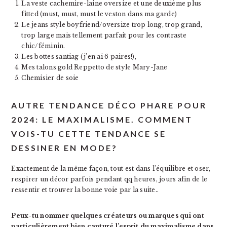
La veste cachemire-laine oversize et une deuxième plus
fitted (must, must, must le veston dans ma garde)
Le jeans style boyfriend/oversize trop long, trop grand,
trop large mais tellement parfait pour les contraste
chic/féminin.
Les bottes santiag (j’en ai 6 paires!),
Mes talons gold Reppetto de style Mary-Jane
Chemisier de soie
AUTRE TENDANCE DÉCO PHARE POUR
2024: LE MAXIMALISME. COMMENT
VOIS-TU CETTE TENDANCE SE
DESSINER EN MODE?
Exactement de la même façon, tout est dans l’équilibre et oser,
respirer un décor parfois pendant qq heures, jours afin de le
ressentir et trouver la bonne voie par la suite..
Peux-tu nommer quelques créateurs ou marques qui ont
particulièrement bien capturé l’esprit du maximalisme dans