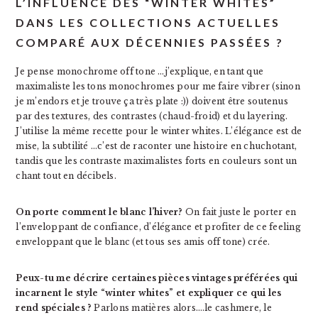
L’INFLUENCE DES “WINTER WHITES”
DANS LES COLLECTIONS ACTUELLES
COMPARÉ AUX DÉCENNIES PASSÉES ?
Je pense monochrome off tone …j’explique, en tant que
maximaliste les tons monochromes pour me faire vibrer (sinon
je m’endors et je trouve ça très plate :)) doivent être soutenus
par des textures, des contrastes (chaud-froid) et du layering.
J’utilise la même recette pour le winter whites. L’élégance est de
mise, la subtilité …c’est de raconter une histoire en chuchotant,
tandis que les contraste maximalistes forts en couleurs sont un
chant tout en décibels.
On porte comment le blanc l’hiver?
On fait juste le porter en
l’enveloppant de confiance, d’élégance et profiter de ce feeling
enveloppant que le blanc (et tous ses amis off tone) crée.
Peux-tu me décrire certaines pièces vintages préférées qui
incarnent le style “winter whites” et expliquer ce qui les
rend spéciales ?
Parlons matières alors….le cashmere, le