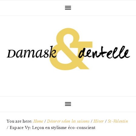
Skip
Skip
Skip
to
to
to
primary
main
primary
navigation
content
sidebar
You are here:
Home
/
Décorer selon les saisons
/
Hiver
/
St-Valentin
/
Espace Vy: Leçon en stylisme éco-conscient