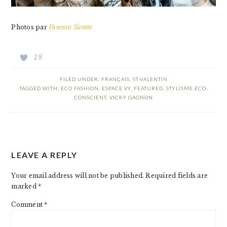
Photos par
Vanessa Sicotte
18
FILED UNDER:
FRANÇAIS
,
ST-VALENTIN
TAGGED WITH:
ECO FASHION
,
ESPACE VY
,
FEATURED
,
STYLISME ÉCO-
CONSCIENT
,
VICKY GAGNON
READER
LEAVE A REPLY
INTERACTIONS
Your email address will not be published.
Required fields are
marked
*
Comment
*