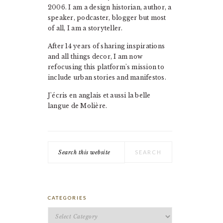
2006. I am a design historian, author, a
speaker, podcaster, blogger but most
of all, I am a storyteller.
After 14 years of sharing inspirations
and all things decor, I am now
refocusing this platform's mission to
include urban stories and manifestos.
J'écris en anglais et aussi la belle
langue de Molière.
Search
this
website
CATEGORIES
Categories