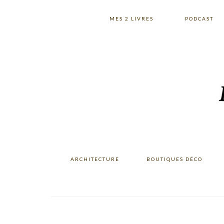
Skip
Skip
Skip
to
to
to
MES 2 LIVRES
PODCAST
primary
main
primary
navigation
content
sidebar
ARCHITECTURE
BOUTIQUES DÉCO