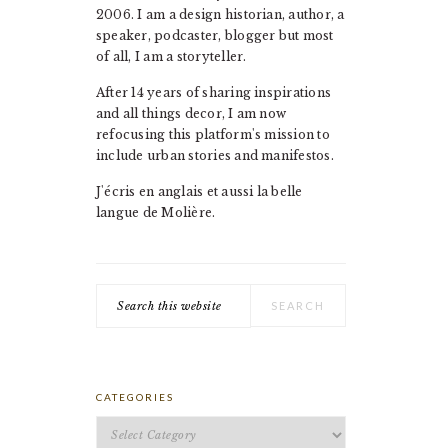
2006. I am a design historian, author, a
speaker, podcaster, blogger but most
of all, I am a storyteller.
After 14 years of sharing inspirations
and all things decor, I am now
refocusing this platform's mission to
include urban stories and manifestos.
J'écris en anglais et aussi la belle
langue de Molière.
Search
this
website
CATEGORIES
Categories