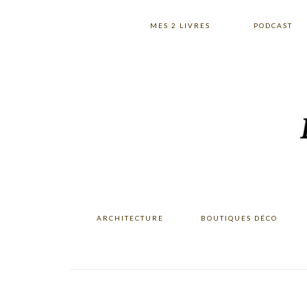
Skip
Skip
Skip
to
to
to
MES 2 LIVRES
PODCAST
primary
main
primary
navigation
content
sidebar
ARCHITECTURE
BOUTIQUES DÉCO