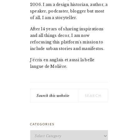
2006. I am a design historian, author, a
speaker, podcaster, blogger but most
of all, I am a storyteller.
After 14 years of sharing inspirations
and all things decor, I am now
refocusing this platform's mission to
include urban stories and manifestos.
J'écris en anglais et aussi la belle
langue de Molière.
Search
this
website
CATEGORIES
Categories