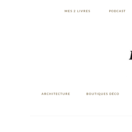
Skip
Skip
Skip
to
to
to
MES 2 LIVRES
PODCAST
primary
main
primary
navigation
content
sidebar
ARCHITECTURE
BOUTIQUES DÉCO