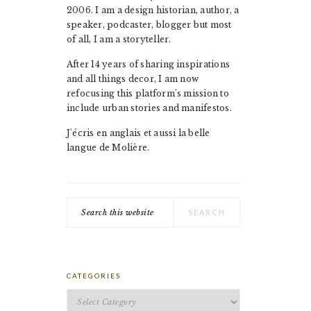
2006. I am a design historian, author, a
speaker, podcaster, blogger but most
of all, I am a storyteller.
After 14 years of sharing inspirations
and all things decor, I am now
refocusing this platform's mission to
include urban stories and manifestos.
J'écris en anglais et aussi la belle
langue de Molière.
Search
this
website
CATEGORIES
Categories