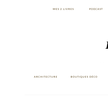
Skip
Skip
Skip
to
to
to
MES 2 LIVRES
PODCAST
primary
main
primary
navigation
content
sidebar
ARCHITECTURE
BOUTIQUES DÉCO