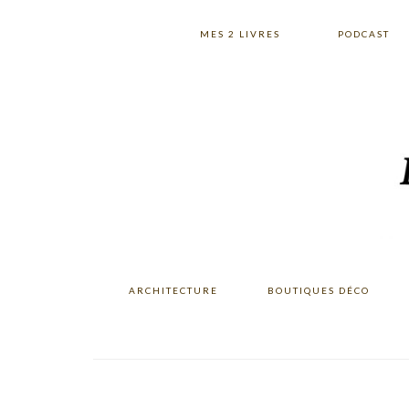
Skip
Skip
Skip
to
to
to
MES 2 LIVRES
PODCAST
primary
main
primary
navigation
content
sidebar
ARCHITECTURE
BOUTIQUES DÉCO