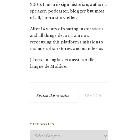
2006. I am a design historian, author, a
speaker, podcaster, blogger but most
of all, I am a storyteller.
After 14 years of sharing inspirations
and all things decor, I am now
refocusing this platform's mission to
include urban stories and manifestos.
J'écris en anglais et aussi la belle
langue de Molière.
Search
this
website
CATEGORIES
Categories