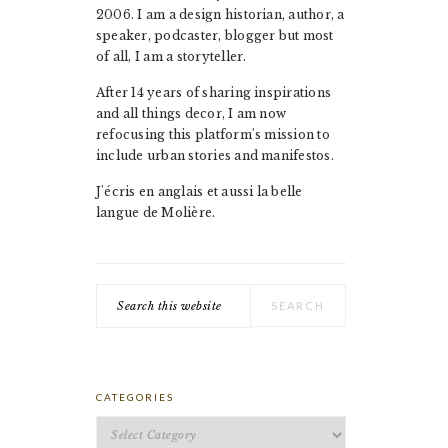
2006. I am a design historian, author, a
speaker, podcaster, blogger but most
of all, I am a storyteller.
After 14 years of sharing inspirations
and all things decor, I am now
refocusing this platform's mission to
include urban stories and manifestos.
J'écris en anglais et aussi la belle
langue de Molière.
Search
this
website
CATEGORIES
Categories