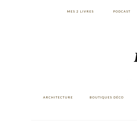
Skip
Skip
Skip
to
to
to
MES 2 LIVRES
PODCAST
primary
main
primary
navigation
content
sidebar
ARCHITECTURE
BOUTIQUES DÉCO