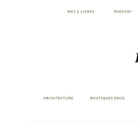
Skip
Skip
Skip
to
to
to
MES 2 LIVRES
PODCAST
primary
main
primary
navigation
content
sidebar
ARCHITECTURE
BOUTIQUES DÉCO