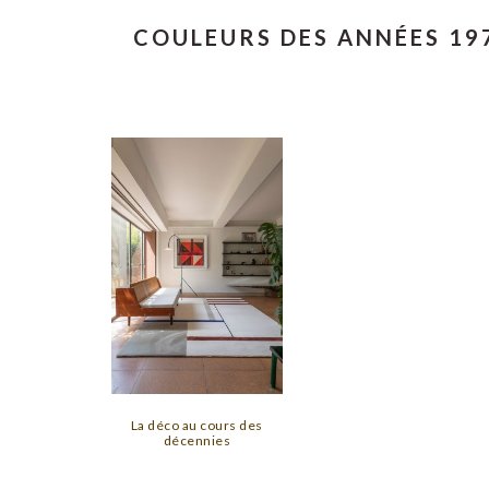
COULEURS DES ANNÉES 19
La déco au cours des
décennies