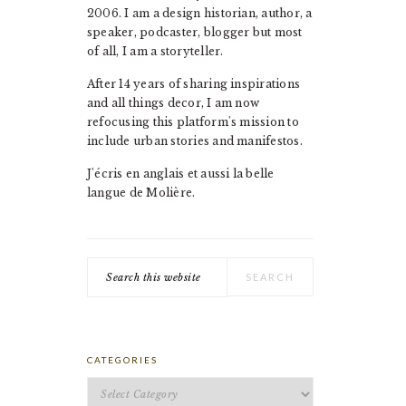
2006. I am a design historian, author, a
speaker, podcaster, blogger but most
of all, I am a storyteller.
After 14 years of sharing inspirations
and all things decor, I am now
refocusing this platform's mission to
include urban stories and manifestos.
J'écris en anglais et aussi la belle
langue de Molière.
Search
this
website
CATEGORIES
Categories