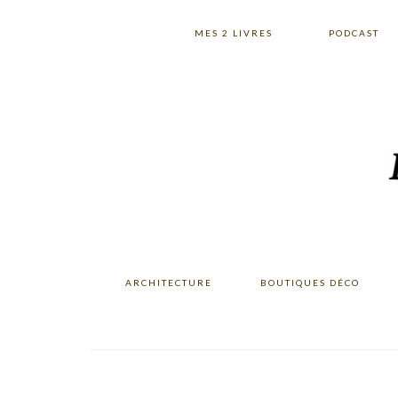
Skip
Skip
Skip
to
to
to
MES 2 LIVRES
PODCAST
primary
main
primary
navigation
content
sidebar
ARCHITECTURE
BOUTIQUES DÉCO