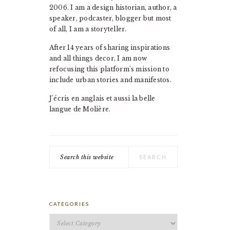
2006. I am a design historian, author, a
speaker, podcaster, blogger but most
of all, I am a storyteller.
After 14 years of sharing inspirations
and all things decor, I am now
refocusing this platform's mission to
include urban stories and manifestos.
J'écris en anglais et aussi la belle
langue de Molière.
Search
this
website
CATEGORIES
Categories