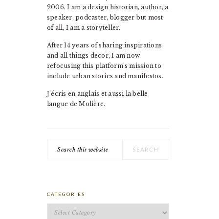
2006. I am a design historian, author, a
speaker, podcaster, blogger but most
of all, I am a storyteller.
After 14 years of sharing inspirations
and all things decor, I am now
refocusing this platform's mission to
include urban stories and manifestos.
J'écris en anglais et aussi la belle
langue de Molière.
Search
this
website
CATEGORIES
Categories