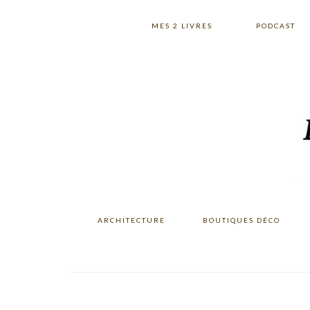
Skip
Skip
Skip
to
to
to
MES 2 LIVRES
PODCAST
primary
main
primary
navigation
content
sidebar
ARCHITECTURE
BOUTIQUES DÉCO