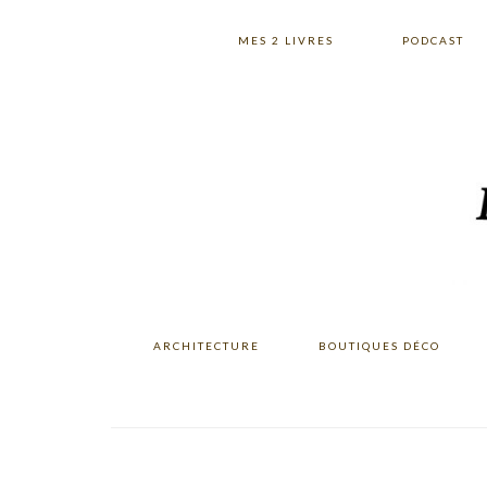
Skip
Skip
Skip
to
to
to
MES 2 LIVRES
PODCAST
primary
main
primary
navigation
content
sidebar
ARCHITECTURE
BOUTIQUES DÉCO