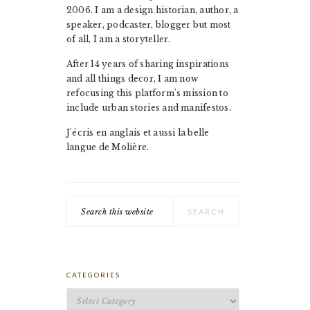
2006. I am a design historian, author, a
speaker, podcaster, blogger but most
of all, I am a storyteller.
After 14 years of sharing inspirations
and all things decor, I am now
refocusing this platform's mission to
include urban stories and manifestos.
J'écris en anglais et aussi la belle
langue de Molière.
Search
this
website
CATEGORIES
Categories