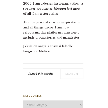
2006. I am a design historian, author, a
speaker, podcaster, blogger but most
of all, I am a storyteller.
After 14 years of sharing inspirations
and all things decor, I am now
refocusing this platform's mission to
include urban stories and manifestos.
J'écris en anglais et aussi la belle
langue de Molière.
Search
this
website
CATEGORIES
Categories