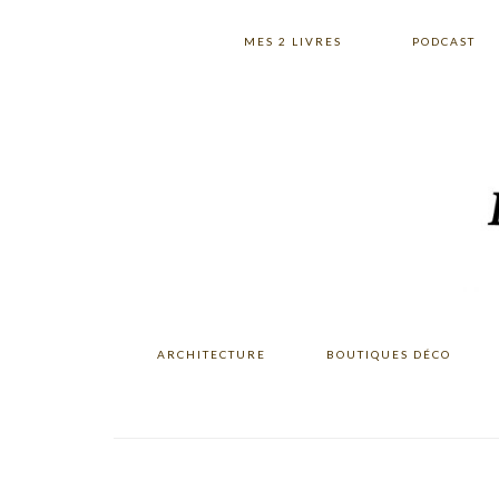
Skip
Skip
Skip
to
to
to
MES 2 LIVRES
PODCAST
primary
main
primary
navigation
content
sidebar
ARCHITECTURE
BOUTIQUES DÉCO