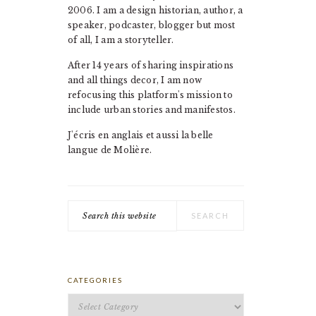
2006. I am a design historian, author, a
speaker, podcaster, blogger but most
of all, I am a storyteller.
After 14 years of sharing inspirations
and all things decor, I am now
refocusing this platform's mission to
include urban stories and manifestos.
J'écris en anglais et aussi la belle
langue de Molière.
Search
this
website
CATEGORIES
Categories