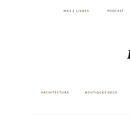
Skip
Skip
Skip
to
to
to
MES 2 LIVRES
PODCAST
primary
main
primary
navigation
content
sidebar
ARCHITECTURE
BOUTIQUES DÉCO