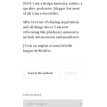
2006. I am a design historian, author, a
speaker, podcaster, blogger but most
of all, I am a storyteller.
After 14 years of sharing inspirations
and all things decor, I am now
refocusing this platform's mission to
include urban stories and manifestos.
J'écris en anglais et aussi la belle
langue de Molière.
Search
this
website
CATEGORIES
Categories