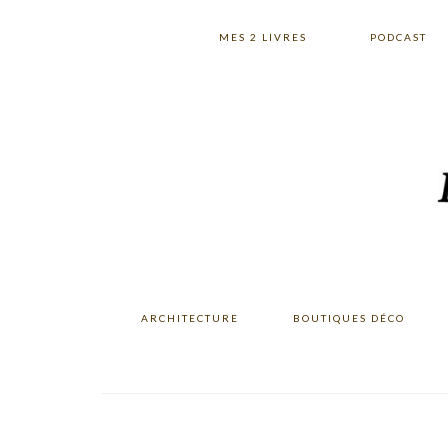
Skip
Skip
Skip
to
to
to
MES 2 LIVRES
PODCAST
primary
main
primary
navigation
content
sidebar
ARCHITECTURE
BOUTIQUES DÉCO