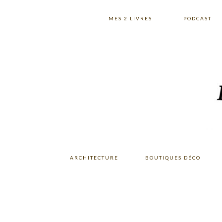
Skip
Skip
Skip
to
to
to
MES 2 LIVRES
PODCAST
primary
main
primary
navigation
content
sidebar
ARCHITECTURE
BOUTIQUES DÉCO