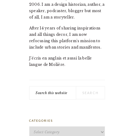
2006. I am a design historian, author, a
speaker, podcaster, blogger but most
of all, I am a storyteller.
After 14 years of sharing inspirations
and all things decor, I am now
refocusing this platform's mission to
include urban stories and manifestos.
J'écris en anglais et aussi la belle
langue de Molière.
Search
this
website
CATEGORIES
Categories