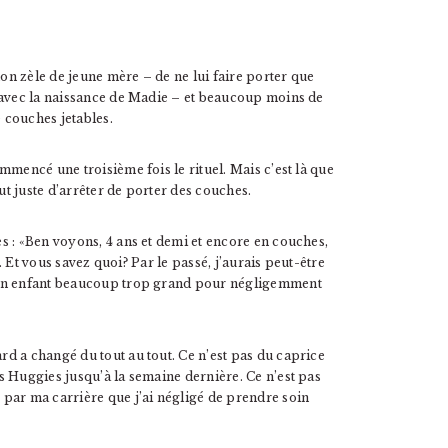
mon zèle de jeune mère – de ne lui faire porter que
 avec la naissance de Madie – et beaucoup moins de
e couches jetables.
mmencé une troisième fois le rituel. Mais c’est là que
ut juste d’arrêter de porter des couches.
s : «Ben voyons, 4 ans et demi et encore en couches,
». Et vous savez quoi? Par le passé, j’aurais peut-être
’un enfant beaucoup trop grand pour négligemment
d a changé du tout au tout. Ce n’est pas du caprice
s Huggies jusqu’à la semaine dernière. Ce n’est pas
par ma carrière que j’ai négligé de prendre soin