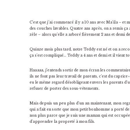
C’est que j’ai commencé il y a 10 ans avec Ma’ila – et 
des couches lavables. Quatre ans après, on a remis ça
zèle – alors qu’elle a arboré fièrement 2 ans et demi d
Quinze mois plus tard, notre Teddy est né et on a reco
ça s’est compliqué… Teddy a 4 ans et demi et il vient to
Haaaaa, j’entends sortir de mon écran les commentaire
ils ne font pas leur travail de parents, c’est du caprice
eu le même regard désobligeant envers les parents d
refuser de porter des sous-vêtements.
Mais depuis un peu plus d’un an maintenant, mon regar
qui a fait en sorte que mon petit bonhomme a porté de
non plus parce que je suis une maman qui est occupée 
d’apprendre la propreté à mon fils.