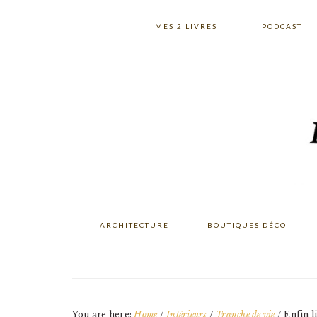
Skip
Skip
Skip
to
to
to
MES 2 LIVRES
PODCAST
primary
main
primary
navigation
content
sidebar
ARCHITECTURE
BOUTIQUES DÉCO
You are here:
Home
/
Intérieurs
/
Tranche de vie
/
Enfin l