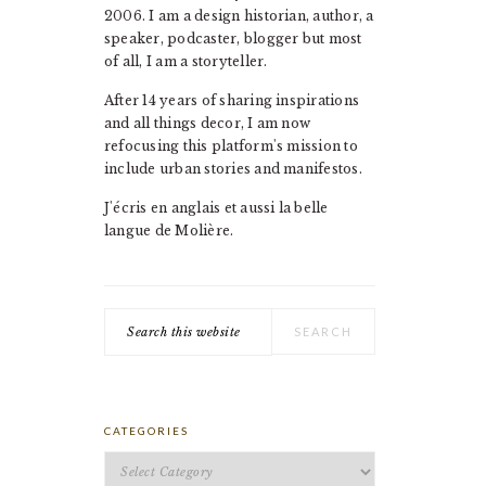
2006. I am a design historian, author, a
speaker, podcaster, blogger but most
of all, I am a storyteller.
After 14 years of sharing inspirations
and all things decor, I am now
refocusing this platform's mission to
include urban stories and manifestos.
J'écris en anglais et aussi la belle
langue de Molière.
Search
this
website
CATEGORIES
Categories