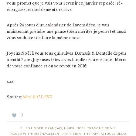
vous promet que je vais vous revenir en janvier reposée, ré-
énergisée, et doublement créative.
Après 24 jours d’un calendrier de l’avent déco, je vais
maintenant prendre une pause (bien méritée je pense) et aussi
vous souhaiter de faire la même chose.
Joyeux Noël à vous tous qui suivez Damask & Dentelle depuis
bientôt 7 ans. Joyeuses fêtes à vos familles et à vos amis. Merci
de votre confiance et on se revoit en 2016!
xxx
Source:
Mael BALLAND
0
FILED UNDER:
FRANÇAIS
,
HIVER
,
NOËL
,
TRANCHE DE VIE
TAGGED WITH:
AMÉNAGEMENT
,
APARTMENT THERAPY
,
ASTUCES DÉCO
,