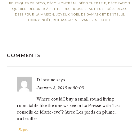
BOUTIQUES DE DÉCO
,
DÉCO MONTRÉAL
,
DÉCO THÉRAPIE
,
DÉCORATION
QUÉBEC
,
DÉCORER À PETITS PRIX
,
HOUSE BEAUTIFUL
,
IDÉES DÉCO
,
IDÉES POUR LA MAISON
,
JOYEUX NOËL DE DAMASK ET DENTELLE
,
LONNY
,
NOËL
,
RUE MAGAZINE
,
VANESSA SICOTTE
READER
COMMENTS
INTERACTIONS
D.loraine
says
January 3, 2016 at 00:03
Where could I buy a small round living
room table like the one we see in La Presse with “Les
conseils de Marie-eve”? (Avec Les pieds en plume…
ou feuilles.
Reply