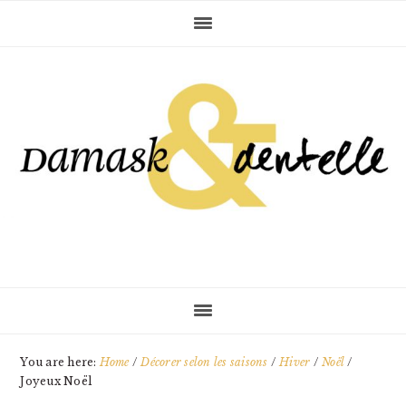
Skip
Skip
Skip
to
to
to
primary
main
primary
navigation
content
sidebar
You are here:
Home
/
Décorer selon les saisons
/
Hiver
/
Noël
/
Joyeux Noël