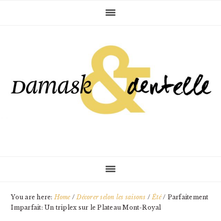
Skip
Skip
Skip
to
to
to
primary
main
primary
navigation
content
sidebar
You are here:
Home
/
Décorer selon les saisons
/
Été
/
Parfaitement
Imparfait: Un triplex sur le Plateau Mont-Royal