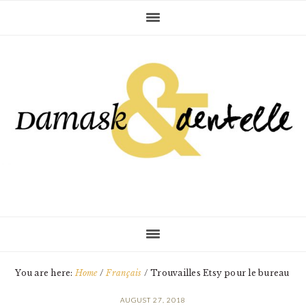
Skip
Skip
Skip
to
to
to
primary
main
primary
navigation
content
sidebar
You are here:
Home
/
Français
/
Trouvailles Etsy pour le bureau
AUGUST 27, 2018