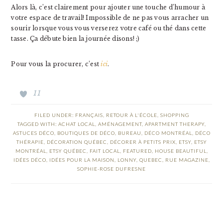
Alors là, c’est clairement pour ajouter une touche d’humour à
votre espace de travail! Impossible de ne pas vous arracher un
sourir lorsque vous vous verserez votre café ou thé dans cette
tasse. Ça débute bien la journée disons! ;)
Pour vous la procurer, c’est
ici
.
11
FILED UNDER:
FRANÇAIS
,
RETOUR À L'ÉCOLE
,
SHOPPING
TAGGED WITH:
ACHAT LOCAL
,
AMÉNAGEMENT
,
APARTMENT THERAPY
,
ASTUCES DÉCO
,
BOUTIQUES DE DÉCO
,
BUREAU
,
DÉCO MONTRÉAL
,
DÉCO
THÉRAPIE
,
DÉCORATION QUÉBEC
,
DÉCORER À PETITS PRIX
,
ETSY
,
ETSY
MONTRÉAL
,
ETSY QUÉBEC
,
FAIT LOCAL
,
FEATURED
,
HOUSE BEAUTIFUL
,
IDÉES DÉCO
,
IDÉES POUR LA MAISON
,
LONNY
,
QUEBEC
,
RUE MAGAZINE
,
SOPHIE-ROSE DUFRESNE
READER