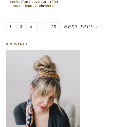
L’éclat d’un Nouvel An : briller
pour mieux se réinventer
PAGE
PAGE
PAGE
Interim
PAGE
GO
1
2
3
…
13
NEXT PAGE »
pages
TO
PRIMARY
omitted
BIENVENUE
SIDEBAR