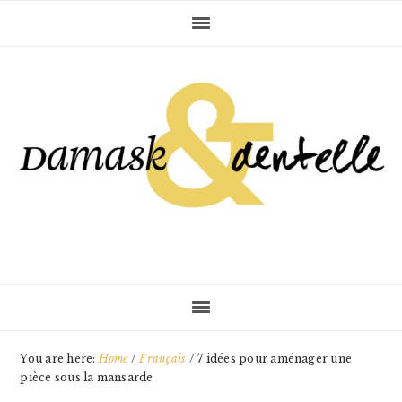
Skip
Skip
Skip
to
to
to
primary
main
primary
navigation
content
sidebar
You are here:
Home
/
Français
/
7 idées pour aménager une
pièce sous la mansarde