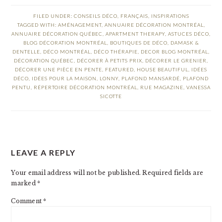
FILED UNDER:
CONSEILS DÉCO
,
FRANÇAIS
,
INSPIRATIONS
TAGGED WITH:
AMÉNAGEMENT
,
ANNUAIRE DÉCORATION MONTRÉAL
,
ANNUAIRE DÉCORATION QUÉBEC
,
APARTMENT THERAPY
,
ASTUCES DÉCO
,
BLOG DÉCORATION MONTRÉAL
,
BOUTIQUES DE DÉCO
,
DAMASK &
DENTELLE
,
DÉCO MONTRÉAL
,
DÉCO THÉRAPIE
,
DECOR BLOG MONTRÉAL
,
DÉCORATION QUÉBEC
,
DÉCORER À PETITS PRIX
,
DÉCORER LE GRENIER
,
DÉCORER UNE PIÈCE EN PENTE
,
FEATURED
,
HOUSE BEAUTIFUL
,
IDÉES
DÉCO
,
IDÉES POUR LA MAISON
,
LONNY
,
PLAFOND MANSARDÉ
,
PLAFOND
PENTU
,
RÉPERTOIRE DÉCORATION MONTRÉAL
,
RUE MAGAZINE
,
VANESSA
SICOTTE
READER
LEAVE A REPLY
INTERACTIONS
Your email address will not be published.
Required fields are
marked
*
Comment
*