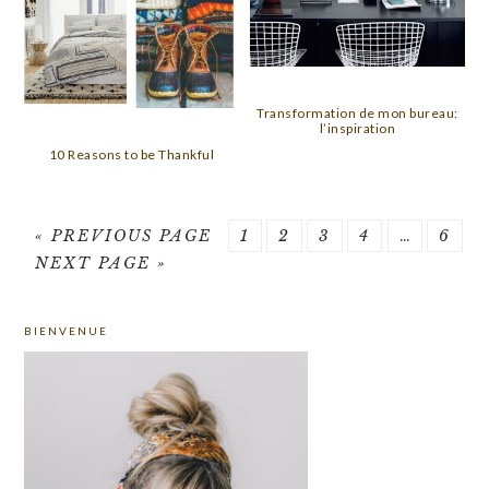
Transformation de mon bureau:
l’inspiration
10 Reasons to be Thankful
GO
PAGE
PAGE
PAGE
PAGE
Interim
PAG
«
PREVIOUS PAGE
1
2
3
4
…
6
GO
TO
pages
NEXT PAGE »
TO
omitted
PRIMARY
BIENVENUE
SIDEBAR