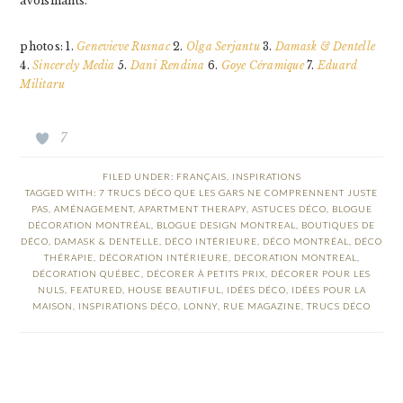
avoisinants.
photos: 1.
Genevieve Rusnac
2.
Olga Serjantu
3.
Damask & Dentelle
4.
Sincerely Media
5.
Dani Rendina
6.
Goye Céramique
7.
Eduard
Militaru
7
FILED UNDER:
FRANÇAIS
,
INSPIRATIONS
TAGGED WITH:
7 TRUCS DÉCO QUE LES GARS NE COMPRENNENT JUSTE
PAS
,
AMÉNAGEMENT
,
APARTMENT THERAPY
,
ASTUCES DÉCO
,
BLOGUE
DÉCORATION MONTRÉAL
,
BLOGUE DESIGN MONTREAL
,
BOUTIQUES DE
DÉCO
,
DAMASK & DENTELLE
,
DÉCO INTÉRIEURE
,
DÉCO MONTRÉAL
,
DÉCO
THÉRAPIE
,
DÉCORATION INTÉRIEURE
,
DECORATION MONTREAL
,
DÉCORATION QUÉBEC
,
DÉCORER À PETITS PRIX
,
DÉCORER POUR LES
NULS
,
FEATURED
,
HOUSE BEAUTIFUL
,
IDÉES DÉCO
,
IDÉES POUR LA
MAISON
,
INSPIRATIONS DÉCO
,
LONNY
,
RUE MAGAZINE
,
TRUCS DÉCO
READER