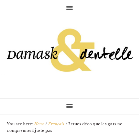
Skip
Skip
Skip
to
to
to
primary
main
primary
navigation
content
sidebar
You are here:
Home
/
Français
/
7 trucs déco que les gars ne
comprennent juste pas