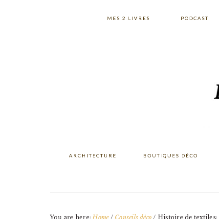
Skip
Skip
Skip
to
to
to
MES 2 LIVRES
PODCAST
primary
main
primary
navigation
content
sidebar
ARCHITECTURE
BOUTIQUES DÉCO
You are here:
Home
/
Conseils déco
/
Histoire de textiles: