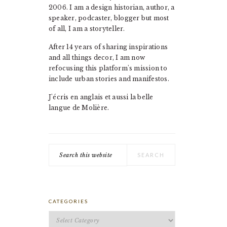
2006. I am a design historian, author, a
speaker, podcaster, blogger but most
of all, I am a storyteller.
After 14 years of sharing inspirations
and all things decor, I am now
refocusing this platform's mission to
include urban stories and manifestos.
J'écris en anglais et aussi la belle
langue de Molière.
Search
this
website
CATEGORIES
Categories