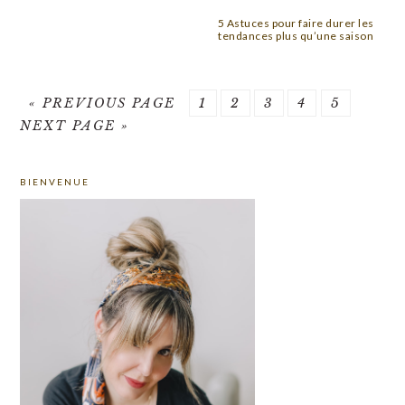
5 Astuces pour faire durer les
tendances plus qu’une saison
GO
PAGE
PAGE
PAGE
PAGE
PAGE
GO
«
PREVIOUS PAGE
1
2
3
4
5
TO
TO
NEXT PAGE »
PRIMARY
BIENVENUE
SIDEBAR