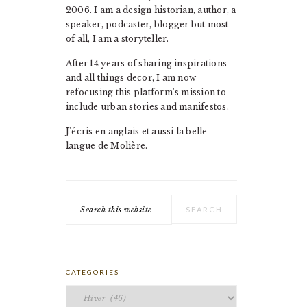
2006. I am a design historian, author, a
speaker, podcaster, blogger but most
of all, I am a storyteller.
After 14 years of sharing inspirations
and all things decor, I am now
refocusing this platform's mission to
include urban stories and manifestos.
J'écris en anglais et aussi la belle
langue de Molière.
Search
this
website
CATEGORIES
Categories