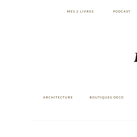
Skip
Skip
Skip
to
to
to
MES 2 LIVRES
PODCAST
primary
main
primary
navigation
content
sidebar
ARCHITECTURE
BOUTIQUES DÉCO