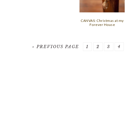
CANVAS: Christmas at my
Forever House
GO
PAGE
PAGE
PAGE
PAG
«
PREVIOUS PAGE
1
2
3
4
TO