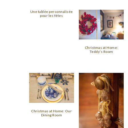
Une tablée personnalisée
pour les fêtes
Christmas at Home:
Teddy’s Room
Christmas at Home: Our
Dining Room