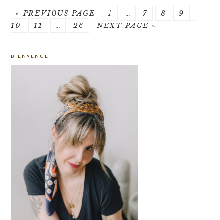
GO
PAGE
Interim
PAGE
PAGE
PAGE
PAGE
«
PREVIOUS PAGE
1
…
7
8
9
TO
PAGE
Interim
PAGE
GO
pages
10
11
…
26
NEXT PAGE »
pages
TO
omitted
PRIMARY
omitted
BIENVENUE
SIDEBAR