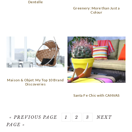
Dentelle
Greenery: More than Just a
Colour
Maison & Objet: My Top 10 Brand
Discoveries
Santa Fe Chic with CANVAS
GO
PAGE
PAGE
PAGE
GO
«
PREVIOUS PAGE
1
2
3
NEXT
TO
TO
PAGE »