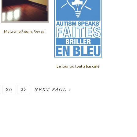
My Living Room: Reveal
Le jour où tout a basculé
GE
PAGE
PAGE
GO
26
27
NEXT PAGE »
TO