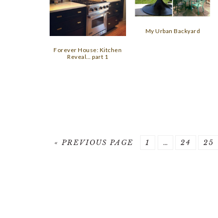
My Urban Backyard
Forever House: Kitchen
Reveal… part 1
GO
PAGE
Interim
PAGE
PA
«
PREVIOUS PAGE
1
…
24
25
TO
pages
omitted