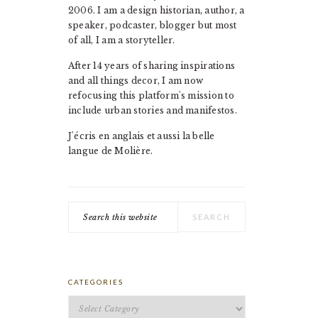
2006. I am a design historian, author, a
speaker, podcaster, blogger but most
of all, I am a storyteller.
After 14 years of sharing inspirations
and all things decor, I am now
refocusing this platform's mission to
include urban stories and manifestos.
J'écris en anglais et aussi la belle
langue de Molière.
Search
this
website
CATEGORIES
Categories