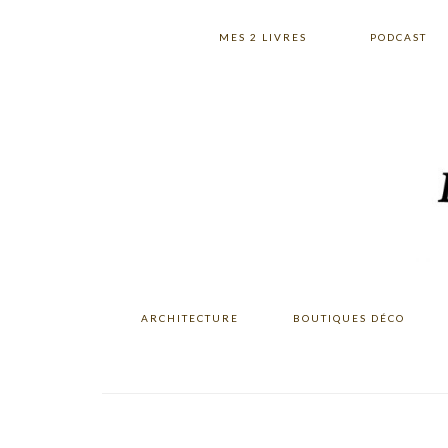
Skip
Skip
Skip
to
to
to
MES 2 LIVRES
PODCAST
primary
main
primary
navigation
content
sidebar
ARCHITECTURE
BOUTIQUES DÉCO